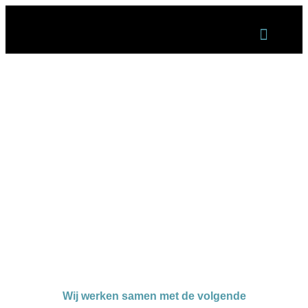
Onze diensten
Contact en openingstijden
Wij werken samen met de volgende